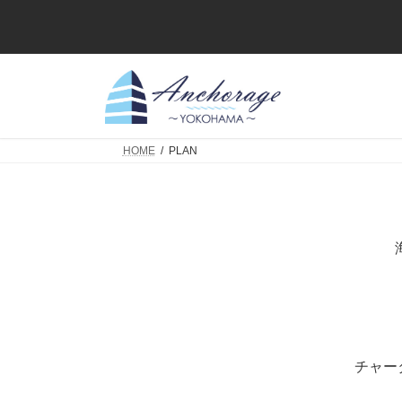
コ
ナ
ン
ビ
テ
ゲ
ン
ー
ツ
シ
へ
ョ
ス
ン
キ
に
HOME
PLAN
ッ
移
プ
動
チャー