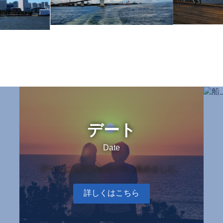
カ
カ
バ
バ
ー
ー
リ
リ
デート
ン
ン
ク
ク
Date
デートにおすすめのプラン集めました。
詳しくはこちら