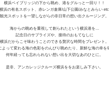
横浜ベイブリッジの下から眺め、
港をグルっと一回り！！
横浜の有名スポット、
赤レンガ倉庫/山下公園/みなとみらい etc
観光スポットを一望しながらの
非日常の想い出クルージング。
海からの眺めを重視して創られたという横浜港を…
記念日のサプライズや、接待のおもてなしに
横浜だからこそ味わうことのできる贅沢な時間を
プレゼント。
によって変わる
海の色彩をのんびり眺めたり、
新鮮な海の幸を
何年経っても忘れられない想い出を大切なあのひとに。
是非、アンカレッジクルーズ横浜ををお楽しみ下さい。