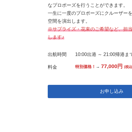
なプロポーズを行うことができます。
一生に一度のプロポーズにクルーザー
空間を演出します。
※サプライズ・花束のご希望など、担当者
します♪
出航
時間
10:00出港 ～ 21:00帰港
77,000円
特別価格！
→
料金
(税込
お申し込み