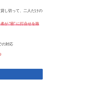
を貸し切って、二人だけの
が “密” に打合せを致
までの対応
)