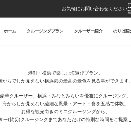
お気軽にお問い合わせください
営
ホーム
クルージングプラン
クルーザー紹介
のりば紹
港町・横浜で楽しむ海遊びプラン。
海からでしか見えない
横浜港の最高の景色を見る事ができます
豪華クルーザー、横浜・みなとみらいを
優雅にクルージング。
海からしか見えない
繊細な風景・アート・食を五感で体験。
お得な観光向きのミニクルージングから、
ター(貸切)クルージングまで
あなただけの特別な時間をご提案