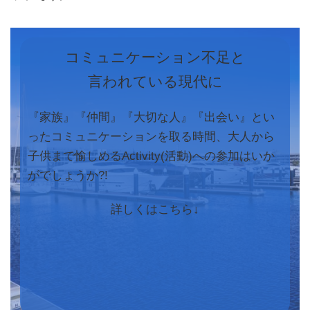
コミュニケーション不足と
言われている現代に
『家族』『仲間』『大切な人』『出会い』とい
ったコミュニケーションを取る時間、大人から
子供まで愉しめるActivity(活動)への参加はいか
がでしょうか?!
詳しくはこちら↓
ア
ア
ア
イ
イ
イ
コ
コ
コ
ン
ン
ン
リ
リ
リ
ン
ン
ン
ク
ク
ク