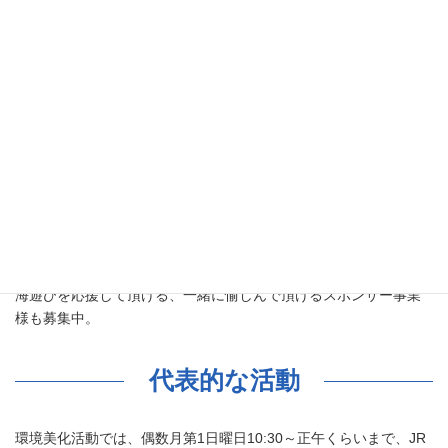
様々な方が、海遊びの仲間が集まりストレスなく楽しる『ぽとく
りん』グループに参加してます♪
『ぽとくりん』とは
名前の由来は、湊（ポート）を、きれいに（くりーん）・・・と
いう願いから。
海・水辺で関係する事業の方等にも、ぜひ、個人としても参加し
て頂きたいとも思っております。
海遊びを応援して頂ける、一緒に愉しんで頂けるスポンサー事業
様も募集中。
代表的な活動
環境美化活動では、偶数月第1日曜日10:30～正午くらいまで、JR