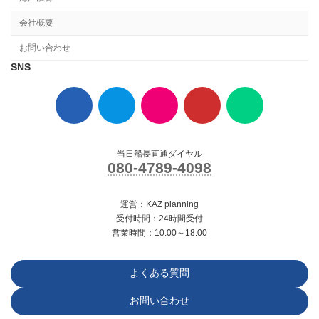
会社概要
お問い合わせ
SNS
ア
ア
ア
ア
ア
イ
イ
イ
イ
イ
コ
コ
コ
コ
コ
ン
ン
ン
ン
ン
リ
リ
リ
リ
リ
ン
ン
ン
ン
ン
ク
ク
ク
ク
ク
当日船長直通ダイヤル
080-4789-4098
運営：KAZ planning
受付時間：24時間受付
営業時間：10:00～18:00
よくある質問
お問い合わせ