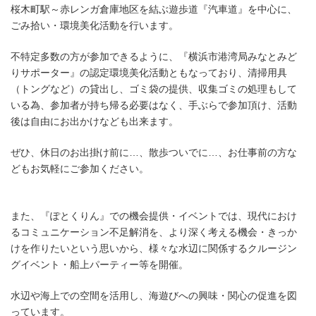
桜木町駅～赤レンガ倉庫地区を結ぶ遊歩道『汽車道』を中心に、
ごみ拾い・環境美化活動を行います。
不特定多数の方が参加できるように、『横浜市港湾局みなとみど
りサポーター』の認定環境美化活動ともなっており、清掃用具
（トングなど）の貸出し、ゴミ袋の提供、収集ゴミの処理もして
いる為、参加者が持ち帰る必要はなく、手ぶらで参加頂け、活動
後は自由にお出かけなども出来ます。
ぜひ、休日のお出掛け前に…、散歩ついでに…、お仕事前の方な
どもお気軽にご参加ください。
また、『ぽとくりん』での機会提供・イベントでは、現代におけ
るコミュニケーション不足解消を、より深く考える機会・きっか
けを作りたいという思いから、様々な水辺に関係するクルージン
グイベント・船上パーティー等を開催。
水辺や海上での空間を活用し、海遊びへの興味・関心の促進を図
っています。